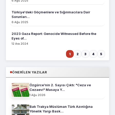
6 Ağu 2025
Türkiye'deki Göçmenlere ve Sığınmacılara Dair
Sorunları...
6 Ağu 2025
2023 Gaza Report: Genocide Witnessed Before the
Eyes of...
12 Ara 2024
1
2
3
4
5
ÖNERILEN YAZILAR
Özgürce’nin 2. Sayısı Çıktı: "Ceza ve
Cezaevi" Masaya Y...
1 Ağu 2026
Batı Trakya Müslüman Türk Azınlığına
Yönelik Yargı Bask...