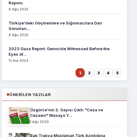
Raporu
6 Ağu 2025
Türkiye'deki Göçmenlere ve Sığınmacılara Dair
Sorunları...
6 Ağu 2025
2023 Gaza Report: Genocide Witnessed Before the
Eyes of...
12 Ara 2024
1
2
3
4
5
ÖNERILEN YAZILAR
Özgürce’nin 2. Sayısı Çıktı: "Ceza ve
Cezaevi" Masaya Y...
1 Ağu 2026
Batı Trakya Müslüman Türk Azınlığına