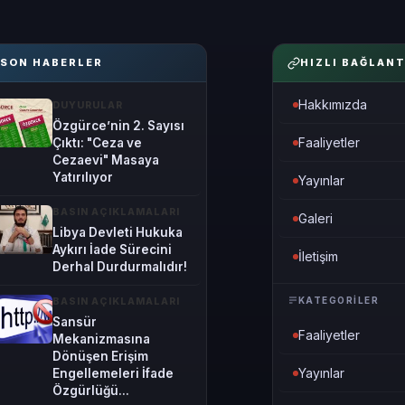
SON HABERLER
HIZLI BAĞLANT
Hakkımızda
DUYURULAR
Özgürce’nin 2. Sayısı
Faaliyetler
Çıktı: "Ceza ve
Cezaevi" Masaya
Yatırılıyor
Yayınlar
BASIN AÇIKLAMALARI
Galeri
Libya Devleti Hukuka
Aykırı İade Sürecini
İletişim
Derhal Durdurmalıdır!
KATEGORILER
BASIN AÇIKLAMALARI
Sansür
Faaliyetler
Mekanizmasına
Dönüşen Erişim
Yayınlar
Engellemeleri İfade
Özgürlüğü...