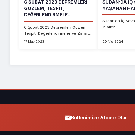
6 ŞUBAT 2023 DEPREMLERI
SUDAN’DA İÇ
GÖZLEM, TESPIT,
YAŞANAN HAK
DEĞERLENDIRMELE...
Sudan’da İç Sav
İhlalleri
6 Şubat 2023 Depremleri Gözlem,
Tespit, Değerlendirmeler ve Zarara
Uğramış Kişil...
17 May 2023
29 Nis 2024
Bültenimize Abone Olun — 