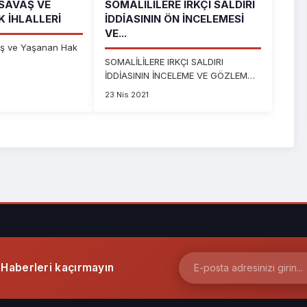
 SAVAŞ VE
SOMALİLİLERE IRKÇI SALDIRI
 İHLALLERI
İDDİASININ ÖN İNCELEMESİ
VE...
aş ve Yaşanan Hak
SOMALİLİLERE IRKÇI SALDIRI
İDDİASININ İNCELEME VE GÖZLEM
RAPORU
23 Nis 2021
Haberleri kaçırmayın