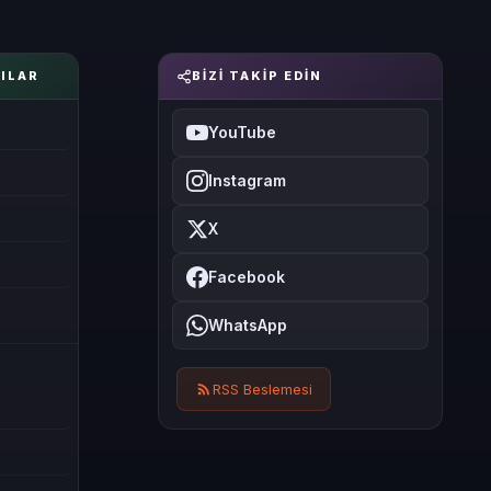
ILAR
BIZI TAKIP EDIN
YouTube
Instagram
X
Facebook
WhatsApp
RSS Beslemesi